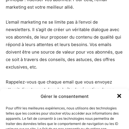
marketing est votre meilleur allié.
L’email marketing ne se limite pas à l’envoi de
newsletters. Il s’agit de créer un véritable dialogue avec
vos abonnés, de leur proposer du contenu de qualité qui
répond à leurs attentes et leurs besoins. Vos emails
doivent être une source de valeur pour vos abonnés, que
ce soit à travers des conseils, des astuces, des offres
exclusives, etc.
Rappelez-vous que chaque email que vous envoyez
atterrit directement dans la boîte de réception de vos
Gérer le consentement
abonnés. C’est un privilège qui demande du respect et de
l’attention à leurs besoins et attentes.
Pour offrir les meilleures expériences, nous utilisons des technologies
telles que les cookies pour stocker et/ou accéder aux informations des
appareils. Le fait de consentir à ces technologies nous permettra de
Une bonne stratégie d’email marketing permet non
traiter des données telles que le comportement de navigation ou les ID
seulement de fidéliser vos abonnés, mais aussi
uniques sur ce site. Le fait de ne pas consentir ou de retirer son