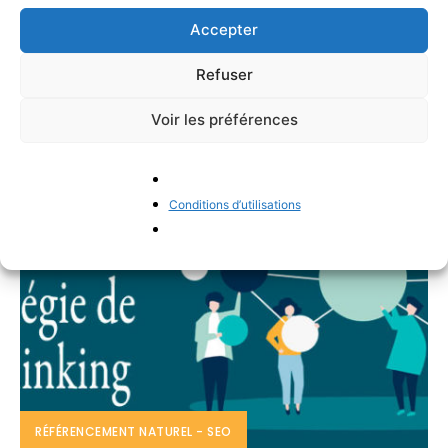
(Et comment le référencement naturel peut il
Accepter
profiter à votre entreprise) Avec près d'un tiers des
clients entamant leur processus d'achat en ligne via
Refuser
des...
Voir les préférences
PATRICK VIEILLEFOND
-
OCTOBRE 6, 2023
Conditions d’utilisations
RÉFÉRENCEMENT NATUREL - SEO