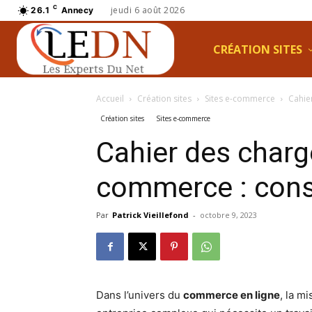
C
jeudi 6 août 2026
26.1
Annecy
CRÉATION SITES
Accueil
Création sites
Sites e-commerce
Cahie
Création sites
Sites e-commerce
Cahier des charg
commerce : conse
Par
Patrick Vieillefond
-
octobre 9, 2023
Dans l’univers du
commerce en ligne
, la m