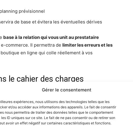
 planning prévisionnel
servira de base et évitera les éventuelles dérives
de
base à la relation qui vous unit au prestataire
te e-commerce. Il permettra de
limiter les erreurs et les
ne boutique en ligne qui colle réellement à vos
ns le cahier des charges
Gérer le consentement
e d’un cahier des charges, voyons ensemble les
eilleures expériences, nous utilisons des technologies telles que les
cker et/ou accéder aux informations des appareils. Le fait de consentir
es nous permettra de traiter des données telles que le comportement
omprendre une présentation de votre entreprise et de
les ID uniques sur ce site. Le fait de ne pas consentir ou de retirer son
t avoir un effet négatif sur certaines caractéristiques et fonctions.
ectifs à atteindre avec le site web, le public cible, et les