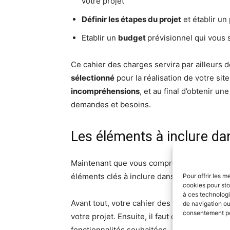
votre projet
Définir les étapes du projet
et établir un
Etablir un
budget
prévisionnel qui vous 
Ce cahier des charges servira par ailleurs 
sélectionné
pour la réalisation de votre si
incompréhensions
, et au final d’obtenir u
demandes et besoins.
Les éléments à inclure da
Maintenant que vous comprenez l’importanc
éléments clés à inclure dans ce document.
Pour offrir les m
cookies pour sto
à ces technologi
Avant tout, votre cahier des charges doit c
de navigation ou 
consentement peu
votre projet. Ensuite, il faut détailler les obj
fonctionnalités souhaitées.