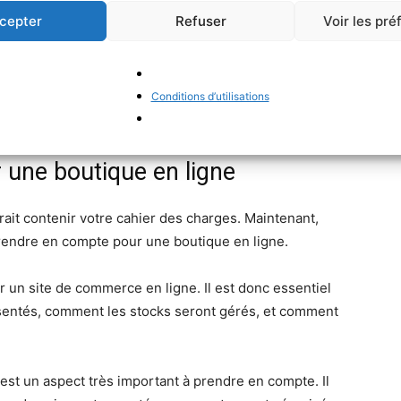
cepter
Refuser
Voir les pr
aspects techniques de votre site, comme
e, le référencement SEO, ainsi que les aspects
 et à la protection des données personnelles. Enfin,
Conditions d’utilisations
calendrier du projet.
r une boutique en ligne
ait contenir votre cahier des charges. Maintenant,
rendre en compte pour une boutique en ligne.
r un site de commerce en ligne. Il est donc essentiel
ésentés, comment les stocks seront gérés, et comment
 est un aspect très important à prendre en compte. Il