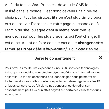
Au fil du temps WordPress est devenu le CMS le plus
utilisé dans le monde, il est donc devenu une cible de
choix pour tout les pirates. Et rien n’est plus simple pour
eux de trouver l’adresse de votre page de connexion à
l’admin du site, puisque c’est la même pour tout le
monde… sauf pour les plus prudents qui l’ont changé. Il
est donc urgent de faire comme eux et de
changer cette
fameuse url par défaut /wp-admin/
. Pour cela rien de
plus simple grâce au plugin
WPS Hide Login
. Installez le,
Gérer le consentement
activez le, et allez dans ses réglages afin de fixer une
nouvelle adresse de connexion. Prenez en une
Pour offrir les meilleures expériences, nous utilisons des technologies
telles que les cookies pour stocker et/ou accéder aux informations des
complexe, les pirates ne seront pas près de la trouver.
appareils. Le fait de consentir à ces technologies nous permettra de
traiter des données telles que le comportement de navigation ou les ID
uniques sur ce site. Le fait de ne pas consentir ou de retirer son
consentement peut avoir un effet négatif sur certaines caractéristiques
et fonctions.
Limitez les tentatives de connexion et
Accepter