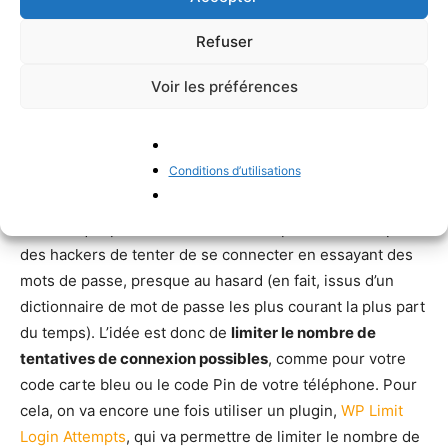
changez souvent votre mot de passe
Refuser
Si vous n’avez pas encore changé l’adresse de connexion
Voir les préférences
à l’administration de votre site vous êtes surement
victime de tentative de connexion par Force Brute. Vous
avez peut être déjà entendu ce terme, mais qu’est ce
Conditions d’utilisations
exactement ?
Une attaque par force brute c’est simplement le fait pour
des hackers de tenter de se connecter en essayant des
mots de passe, presque au hasard (en fait, issus d’un
dictionnaire de mot de passe les plus courant la plus part
du temps). L’idée est donc de
limiter le nombre de
tentatives de connexion possibles
, comme pour votre
code carte bleu ou le code Pin de votre téléphone. Pour
cela, on va encore une fois utiliser un plugin,
WP Limit
Login Attempts
, qui va permettre de limiter le nombre de