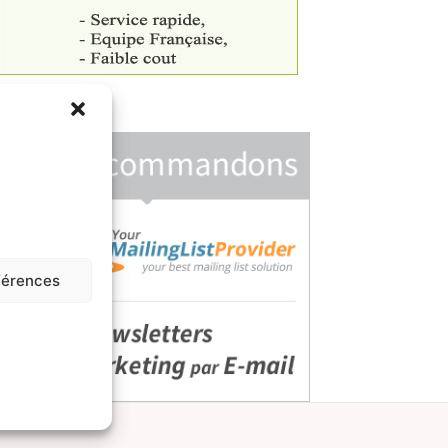
ublicité
éférences